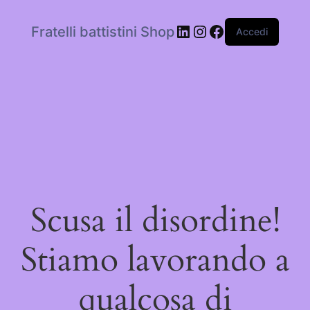
LinkedIn
Instagram
Facebook
Fratelli battistini Shop
Accedi
Scusa il disordine!
Stiamo lavorando a
qualcosa di