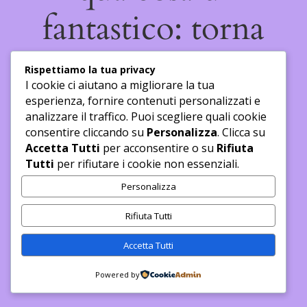
fantastico: torna
presto a dare
Rispettiamo la tua privacy
I cookie ci aiutano a migliorare la tua
un'occhiata!
esperienza, fornire contenuti personalizzati e
analizzare il traffico. Puoi scegliere quali cookie
consentire cliccando su
Personalizza
. Clicca su
Accetta Tutti
per acconsentire o su
Rifiuta
Tutti
per rifiutare i cookie non essenziali.
Personalizza
Rifiuta Tutti
Accetta Tutti
Powered by