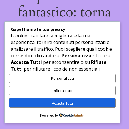
fantastico: torna
presto a dare
Rispettiamo la tua privacy
I cookie ci aiutano a migliorare la tua
un'occhiata!
esperienza, fornire contenuti personalizzati e
analizzare il traffico. Puoi scegliere quali cookie
consentire cliccando su
Personalizza
. Clicca su
Accetta Tutti
per acconsentire o su
Rifiuta
Tutti
per rifiutare i cookie non essenziali.
Personalizza
Rifiuta Tutti
Accetta Tutti
Powered by