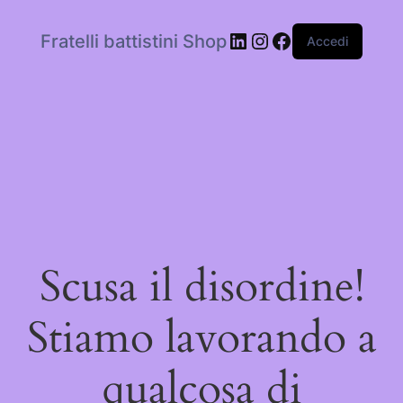
LinkedIn
Instagram
Facebook
Fratelli battistini Shop
Accedi
Scusa il disordine!
Stiamo lavorando a
qualcosa di