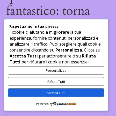
fantastico: torna
presto a dare
Rispettiamo la tua privacy
I cookie ci aiutano a migliorare la tua
un'occhiata!
esperienza, fornire contenuti personalizzati e
analizzare il traffico. Puoi scegliere quali cookie
consentire cliccando su
Personalizza
. Clicca su
Accetta Tutti
per acconsentire o su
Rifiuta
Tutti
per rifiutare i cookie non essenziali.
Personalizza
Rifiuta Tutti
Accetta Tutti
Powered by