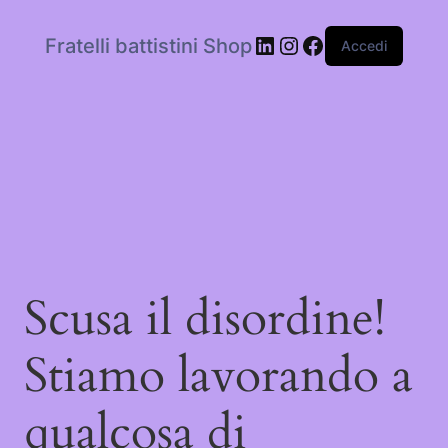
LinkedIn
Instagram
Facebook
Fratelli battistini Shop
Accedi
Scusa il disordine!
Stiamo lavorando a
qualcosa di